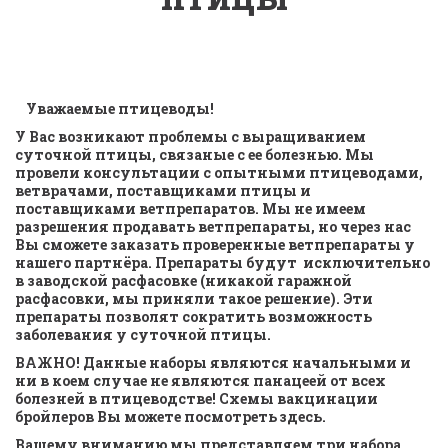
  Уважаемые птицеводы!
У Вас возникают проблемы с выращиванием 
суточной птицы, связаные с ее болезнью. Мы 
провели консультации с опытными птицеводами, 
ветврачами, поставщиками птицы и 
поставщиками ветпрепаратов. Мы не имеем 
разрешения продавать ветпрепараты, но через нас 
Вы сможете заказать проверенные ветпрепараты у 
нашего партнёра. Препараты будут  исключительно 
в заводской расфасовке (никакой гаражной 
расфасовки, мы приняли такое решение). Эти 
препараты позволят сократить возможность 
заболевания у суточной птицы.
ВАЖНО! Данные наборы являются начальными и 
ни в коем случае не являются панацеей от всех 
болезней в птицеводстве! Схемы вакцинации 
бройлеров Вы можете посмотреть 
здесь
.
Вашему вниманию мы представляем три набора 