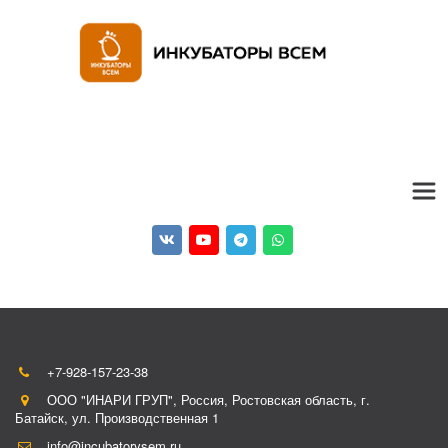
+7-928-157-23-38
ООО "ИНАРИ ГРУП"
,
Россия
,
Ростовская область, г.
Батайск
,
ул. Производственная 1
info@incubatorvsem.ru