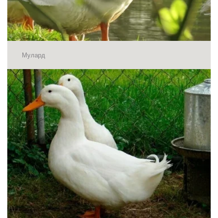
Мулард