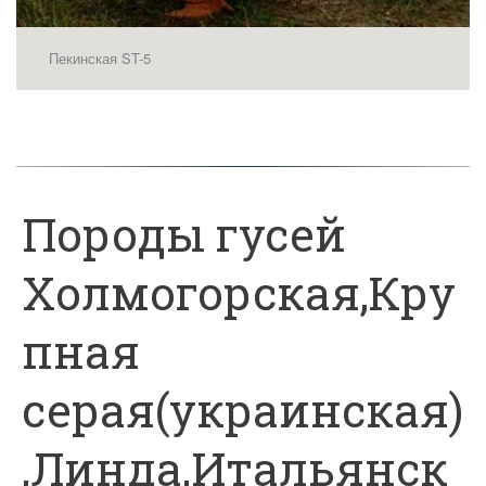
Пекинская ST-5
Породы гусей
Холмогорская,Кру
пная
серая(украинская)
,Линда,Итальянск