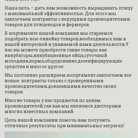
расход средств!
Наша цель – дать вам возможность выращивать птицу 
с максимальной эффективностью. Для этого мы 
заключаем контракты с ведущими производителями 
ПОДРОБНЕЕ
товаров для птицеводов и фермеров.
В асортименте нашей компании мы стараемся 
подобрать всю линейку товаров,необходимых вам в 
вашей интересной и уважаемой нами деятельности.У 
нас вы можете приобрести такие товары как 
инкубаторы,инкубационные яйца,суточный 
молодняк,корма,оборудование,дезенфицирующие 
средства и многое другое.
Мы постоянно расширяем ассортимент,заключаем все 
новые  контракты только с проверенными 
производителями,доказавшими качество своих 
товаров.
Многие товары у нас продаются по ценам 
производителей,так как мы являемся диллерами 
многих известных компаний.
Цель нашей компании помочь вам получить 
отличные результаты при минимальных затратах!