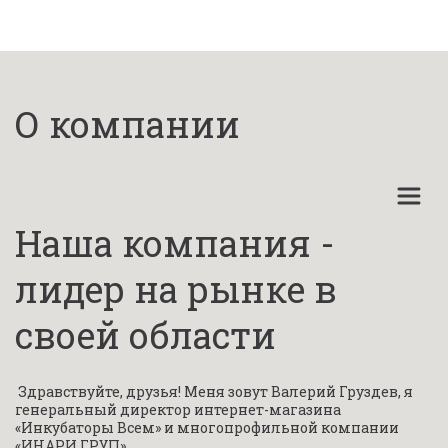
О компании
Работаем с клиентами,
заключившыми
"социальные
Наша компания - 
контракты"
лидер на рынке в 
на веденение и
развитие подсобного
своей области
хозяйства (ЛПХ).
Предоставляем
 Здравствуйте, друзья! Меня зовут Валерий Груздев, я 
документы,
генеральный директор интернет-магазина 
«Инкубаторы Всем» и многопрофильной компании 
подтверждающие
«ИНАРИ ГРУП».