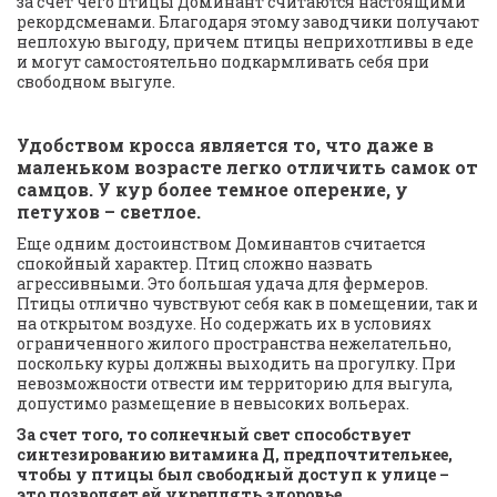
за счет чего птицы Доминант считаются настоящими 
рекордсменами. Благодаря этому заводчики получают 
неплохую выгоду, причем птицы неприхотливы в еде 
и могут самостоятельно подкармливать себя при 
свободном выгуле.
Удобством кросса является то, что даже в 
маленьком возрасте легко отличить самок от 
самцов. У кур более темное оперение, у 
петухов – светлое.
Еще одним достоинством Доминантов считается 
спокойный характер. Птиц сложно назвать 
агрессивными. Это большая удача для фермеров. 
Птицы отлично чувствуют себя как в помещении, так и 
на открытом воздухе. Но содержать их в условиях 
ограниченного жилого пространства нежелательно, 
поскольку куры должны выходить на прогулку. При 
невозможности отвести им территорию для выгула, 
допустимо размещение в невысоких вольерах.
За счет того, то солнечный свет способствует 
синтезированию витамина Д, предпочтительнее, 
чтобы у птицы был свободный доступ к улице – 
это позволяет ей укреплять здоровье.