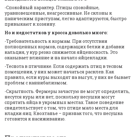
-Спокойный характер. Птицы спокойные, 
уравновешенные, неагрессивные. Не склоны к 
паническим приступам, легко адаптируются, быстро 
привыкают к хозяину.
Но и недостатков у кросса довольно много:
-Требовательность к кормам. При отсутствии 
полноценных кормов, содержащих белки и добавки 
кальция, у кур резко снижается яйценоскость. Это 
оказывает влияние и на начало яйцекладки. 
-Теснота в птичнике. Если содержать птиц в тесном 
помещении, у них может начаться расклев. Как 
правило, если куры выходят на выгул, у них не бывает 
проблем с каннибализмом. 
-Скрытность. Фермеры зачастую не могут определить, 
несутся куры или нет, поскольку несушки могут 
спрятать яйца в укромных местах. Такое поведение 
свидетельствует о том, что птице мало места для 
кладки яиц. Квохтанье – признак того, что несушка 
готовится к насиживанию.