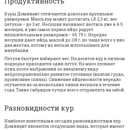
Продуктивность
Куры Доминант отличаются довольно крупными 
размерами. Масса кур может достигать 1,8-2,3 кг, вес 
петухов – до 3 кг. Несушки начинают нестись уже в 4-5 
месяцев, и уже самое первое яйцо радует 
внушительными размерами – 65-75 г. Нередко 
несушки дают яйца, массой до 118 г, но чаще всего у них 
два желтка, потому их нельзя использовать для 
инкубации. 
Петухи быстрее набирают вес. На десяток кур в личном 
подворье приходится один петух. На мясо пускают 
птиц после выбраковки по внешнему виду: 
непропорционально развитое туловище (впалая грудь, 
провисание спины). Снижение яйценоскости нередко 
случается из-за нескольких линек несушек в течение 
года. Таких гибридов лучше всего отправлять на забой.
Разновидности кур
Наиболее известными сегодня разновидностями кур 
Доминант являются следующие виды, которые имеют 