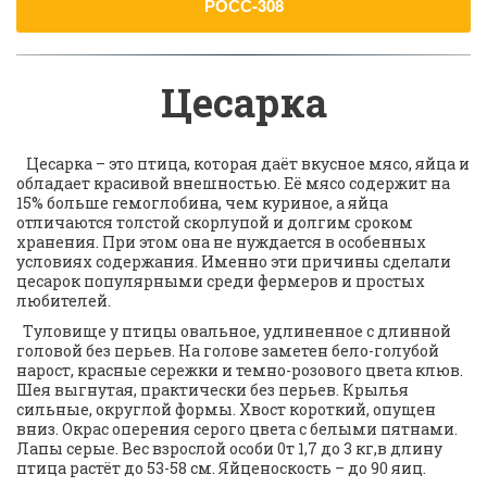
РОСС-308
Цесарка
   Цесарка – это птица, которая даёт вкусное мясо, яйца и 
обладает красивой внешностью. Её мясо содержит на 
15% больше гемоглобина, чем куриное, а яйца 
отличаются толстой скорлупой и долгим сроком 
хранения. При этом она не нуждается в особенных 
условиях содержания. Именно эти причины сделали 
цесарок популярными среди фермеров и простых 
любителей.
  Туловище у птицы овальное, удлиненное с длинной 
головой без перьев. На голове заметен бело-голубой 
нарост, красные сережки и темно-розового цвета клюв. 
Шея выгнутая, практически без перьев. Крылья 
сильные, округлой формы. Хвост короткий, опущен 
вниз. Окрас оперения серого цвета с белыми пятнами. 
Лапы серые. Вес взрослой особи 0т 1,7 до 3 кг,в длину 
птица растёт до 53-58 см. Яйценоскость – до 90 яиц.