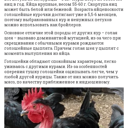
яиц в год. Яйца крупные, весом 55-60 г. Скорлупа яиц 
может быть белой или бежевой.  Возраста яйценоскости 
голошейные курочки достигают уже в 5,5-6 месяцев, 
поэтому выбракованных кур и ненужных петухов 
можно использовать как бройлеров.
Основное отличие этой породы от других кур – голая 
шея – вызвано доминантной мутацией, из-за чего при 
скрещивании с обычными курами рождаются 
голошейные цыплята. Причем голая шея у цыплят с 
момента вылупления из яйца.
Голошейки обладают спокойным характером, легко 
уживаясь с другими курами. Из-за особенностей 
оперения тушку голошейки ощипывать легче, чем у 
любой другой курицы. Также от них можно получить 
мясо, по качеству приближенное к индюшиному.