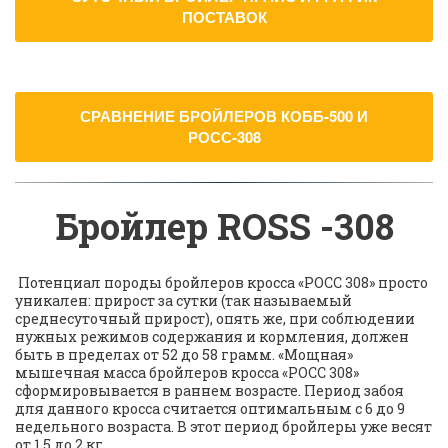
ПОСТАВОК
СРАВНЕНИЕ БРОЙЛЕРОВ КОББ-500 И
РОСС-308
Бройлер ROSS -308
 Потенциал породы бройлеров кросса «РОСС 308» просто 
уникален: прирост за сутки (так называемый 
среднесуточный прирост), опять же, при соблюдении 
нужных режимов содержания и кормления, должен 
быть в пределах от 52 до 58 грамм. «Мощная» 
мышечная масса бройлеров кросса «РОСС 308» 
сформировывается в раннем возрасте. Период забоя 
для данного кросса считается оптимальным с 6 до 9 
недельного возраста. В этот период бройлеры уже весят 
от 1,5 до 2 кг.  