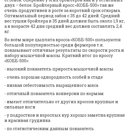
двух – белое. Бройлерный кросс «КОББ-500» так же 
очень продуктивен в росте за короткий срок откорма. 
Оптимальный период забоя с 35 до 42 дней. Средний 
вес тушки бройлера в 35 дней должен быть около 1,9 кг, 
а в возрасте 42 дня средний вес должен составлять 2,4 
кг.  
Во всём мире цыплята кросса «КОББ-500» пользуются 
большой популярностью среди фермеров т.к. 
показывают отличные результаты по скорости роста и 
набору мышечной массы. Краткий итог по кроссу 
«КОББ-500»: 
- высокий показатель прироста мышечной массы  
- очень хорошая однородность особей в стаде  
- низкая себестоимость выращенного мяса 
- отличный показатель конверсии по кормам  
- имеют отличительно от других кроссов крупные и 
сильные ноги 
- у подростков и взрослых кур хорошо заметна крупная 
и красивая грудинка  
- по статистическим данным показатель 