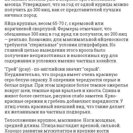
месяца. Утверждают, что за год от одной курицы можно 
получить до 300 яиц, как от представителей лучших 
яичных пород.
Яйца крупные, весом 65-70 г, с кремовой или 
коричневой скорлупой. Фермеры отмечают, что 
обещанные 300 яиц в год вряд ли получатся, но 200 яиц 
— реально. Возможно, для максимальной яйценоскости 
требуются "стерильные" условия птицефабрик. Но 
главной целью выведения этого кросса было 
получение неприхотливых и выносливых кур для 
содержания в условиях именно частных хозяйств.
"Грей" (gray) - по-английски значит "серый". 
Неудивительно, что порода имеет очень красивую 
серо-белую окраску. В оперении чередуются серые и 
белые перья. При этом широкое более темное ожерелье 
вокруг шеи, темные края крыльев и хвоста. Спина и 
живот более светлые, рисунок слабо заметен. Ярко-
красные сережки и гребень добавляют нарядности. У 
птиц очень красивый внешний вид, что также делает 
их желанными на частных подворьях.
Телосложение крупное, массивное. Ноги мощные, 
средней длины. Птица выглядит крепкой, сильной. 
Хорошо развитая мускулатура и крепкие кости 