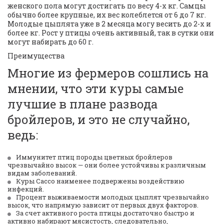
женского пола могут достигать по весу 4-х кг. Самцы 
обычно более крупные, их вес колеблется от 6 до 7 кг. 
Молодые цыплята уже в 2 месяца могу весить до 2-х и 
более кг. Рост у птицы очень активный, так в сутки они 
могут набирать до 60 г.
Преимущества
Многие из фермеров сошлись на 
мнении, что эти куры самые 
лучшие в плане развода 
бройлеров, и это не случайно, 
ведь:
Иммунитет птиц породы цветных бройлеров 
чрезвычайно высок — они более устойчивы к 
различным 
видам заболеваний
.
Куры Сассо наименее подвержены воздействию 
инфекций.
Процент выживаемости молодых цыплят чрезвычайно 
высок, что напрямую зависит от первых двух факторов.
За счет активного роста птицы достаточно быстро и 
активно набирают мясистость, следовательно, 