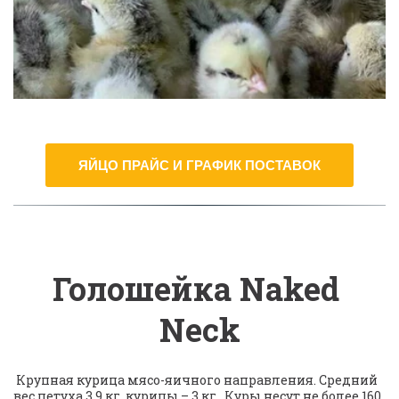
ЯЙЦО ПРАЙС И ГРАФИК ПОСТАВОК
Голошейка Naked 
Neck
 Крупная курица мясо-яичного направления. Средний 
вес петуха 3,9 кг, курицы – 3 кг.  Куры несут не более 160 