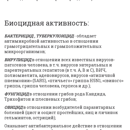
Биоцидная активность:
БАКТЕРИЦИД , ТУБЕРКУЛОИЦИД
 - обладает 
антимикробной активностью в отношении 
грамотрицательных и грамположительных 
микроорганизмов;
ВИРУЛИЦИД
 в отношении всех известных вирусов-
патогенов человека, в т.ч. вирусов энтеральных и 
парентеральных гепатитов (в т.ч. А, В и С), ВИЧ, 
полиомиелита, аденовирусов, вирусов «атипичной 
пневмонии» (SARS), «птичьего» гриппа H5N1, «свиного» 
гриппа, гриппа человека, герпеса и др.);
ФУНГИЦИД
 в отношении грибов рода Кандида, 
Трихофитон и плесневых грибов;
ОВИЦИД
 в отношении возбудителей паразитарных 
болезней (цист и ооцист простейших, яиц и личинок 
гельминтов, остриций);
Оказывает антибактериальное действие в отношении 