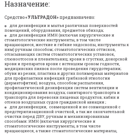
Назначение:
Средство 
«УЛЬТРАДОН»
 предназначено:
для дезинфекции и мытья различных поверхностей 
помещений, оборудования, предметов обихода;
для дезинфекции ИМН (включая хирургические и 
стоматологические инструменты, в том числе 
вращающиеся, жесткие и гибкие эндоскопы, инструменты к 
ним) ручным способом; стоматологических оттисков, 
отсасывающих систем стоматологических установок, 
слюноотсосов и плевательниц; крови в сгустках, донорской 
крови и препаратов крови с истекшим сроком годности, 
медицинских пиявок после проведения гирудотерапии; 
обуви из резин, пластика и других полимерных материалов 
для профилактики инфекций грибковой этиологии 
(дерматофитии); воздуха, способом распыления, 
профилактической дезинфекции систем вентиляции и 
кондиционирования воздуха; санитарного транспорта и 
транспорта для перевозки пищевых продуктов; кабин и 
отсеков воздушных судов гражданской авиации ; 
для дезинфекции,  совмещенной и не совмещенной с 
предстерилизационной очисткой, а так же окончательной 
очистки перед ДВУ, ручным и механизированным 
способами: ИМН (включая хирургические и 
стоматологические инструменты, в том числе 
вращающиеся, а также стоматологические материалы, 