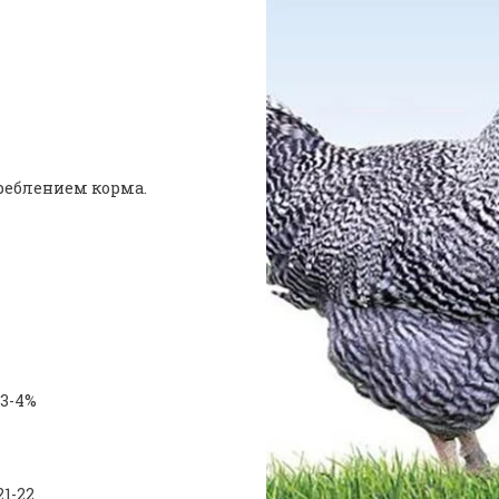
реблением корма.
3-4%
1-22 