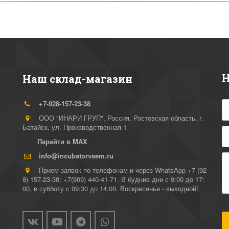
Н
Наш склад-магазин
+7-928-157-23-38
ООО "ИНАРИ ГРУП"
,
Россия
,
Ростовская область, г.
 
Батайск
,
ул. Производственная 1
Перейти в MAX
info@incubatorvsem.ru
Прием заявок по телефонам и через WhatsApp +7 (92
8) 157-23-38; +7(909) 440-41-71. В будние дни с 9:00 до 17:
00, в субботу с 09:30 до 14:00. Воскресенье - выходной!