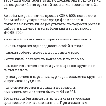
вес тушки бройлера в 35 дней должен быть около 1,9 кг, 
а в возрасте 42 дня средний вес должен составлять 2,4 
кг.  
Во всём мире цыплята кросса «КОББ-500» пользуются 
большой популярностью среди фермеров т.к. 
показывают отличные результаты по скорости роста и 
набору мышечной массы. Краткий итог по кроссу 
«КОББ-500»: 
 - высокий показатель прироста мышечной массы  
- очень хорошая однородность особей в стаде  
- низкая себестоимость выращенного мяса 
 - отличный показатель конверсии по кормам  
- имеют отличительно от других кроссов крупные и 
сильные ноги 
 - у подростков и взрослых кур хорошо заметна крупная 
и красивая грудинка  
- по статистическим данным показатель 
выживаемости должен быть от 94 до 98% 
 Но хотелось бы напомнить, что в статье указаны 
среднестатистические данные. При домашнем 