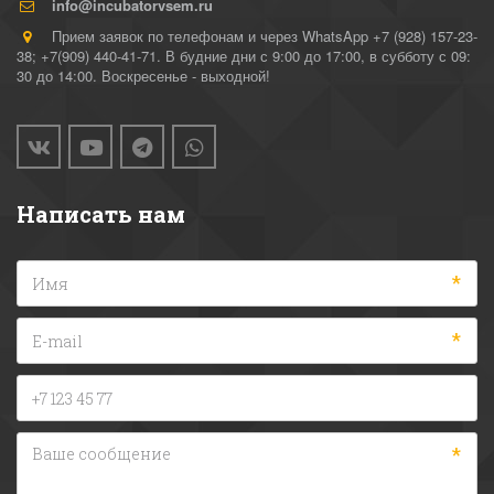
info@incubatorvsem.ru
Прием заявок по телефонам и через WhatsApp +7 (928) 157-23-
38; +7(909) 440-41-71. В будние дни с 9:00 до 17:00, в субботу с 09:
30 до 14:00. Воскресенье - выходной!
Написать нам
*
*
*