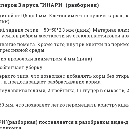
еров 3 яруса "ИНАРИ" (разборная)
ной от 0,5 до 1 мм. Клетка имеет несущий каркас, 
ки). 
, задние сетки – 50*50*2,3 мм (цинк). Материал алю
усилен ребром жесткости из стеклопластиковой ар
вание помета. Кроме того, внутри клетки по перим
грессивной среды.  
 из проволоки диаметром 4 мм (цинк)
облегчает уборку.
ного типа, что позволяет добавлять корм без откр
,  и предотвращает разбрасывание корма.
леулавливателями, 2 тройника, 1 штуцер в емкость, 2
50 мм, что позволяет легко перемещать конструкци
И"(разборная) поставляется в разобраном виде-деш
втопочта.