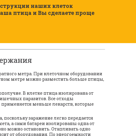
аша птица и Вы сделаете проще 
держания
ратного метра. При клеточном оборудовании 
тном метре можно разместить больше птицы, 
кишечных паразитов. Все отходы 
е применяется меньше лекарств, которые 
 поскольку заражение легко передается 
ета, а сами батареи изолированы одна от 
вно можно остановить. Отапливать одно 
сит от оборудования. По энергоемкости 