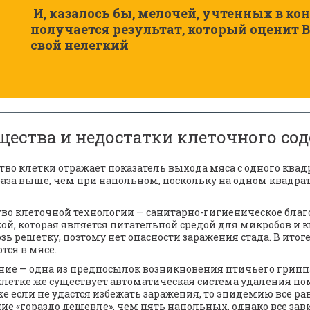
 И, казалось бы, мелочей, учтенных в конструкции наших клеток 
получается результат, который оценит В
свой нелегкий  
ества и недостатки клеточного со
во клетки отражает показатель выхода мяса с одного квад
раза выше, чем при напольном, поскольку на одном квадра
кой, которая является питательной средой для микробов и 
зь решетку, поэтому нет опасности заражения стада. В итог
тся в мясе. 
ие — одна из предпосылок возникновения птичьего гриппа,
клетке же существует автоматическая система удаления пом
е если не удастся избежать заражения, то эпидемию все ра
е «гораздо дешевле», чем пять напольных, однако все зави