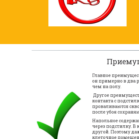
Приемущ
Главное преимущест
он примерно в два 
чем на полу.
 Другое преимущество клеточной технологии — санитарно-гигиеническое благополучие. В клетке птица изолирована от 
контакта с подстил
проваливаются скво
после убоя сохраняю
Напольное содержан
через подстилку. В 
другой. Поэтому даж
клеточное помещени