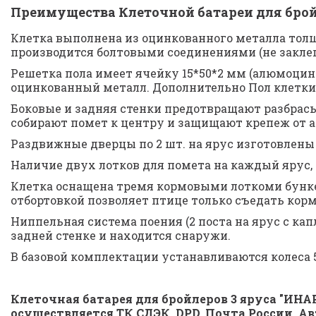
Преимущества Клеточной батареи для бройл
Клетка выполнена из оцинкованного металла толщи
производится болтовыми соединениями (не заклеп
Решетка пола имеет ячейку 15*50*2 мм (алюмоцинк)
оцинкованный металл. Дополнительно Пол клетки 
Боковые и задняя стенки предотвращают разбрасы
собирают помет к центру и защищают крепеж от а
Раздвижные дверцы по 2 шт. на ярус изготовлены
Наличие двух лотков для помета на каждый ярус, 
Клетка оснащена тремя кормовыми лоткоми бункер
отбортовкой позволяет птице только съедать корм
Ниппельная система поения (2 поста на ярус с кап
задней стенке и находится снаружи.
В базовой комплектации устанавливаются колеса 
Клеточная батарея для бройлеров 3 яруса "ИНАР
осуществляется ТК СДЭК, DPD, Почта России, А