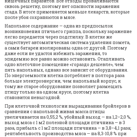
кишечных паразитов. Все отходы проваливаются 
сквозь решетку, поэтому нет опасности заражения 
стада. В итоге применяется меньше лекарств, которые 
после убоя сохраняются в мясе. 
Напольное содержание — одна из предпосылок 
возникновения птичьего гриппа, поскольку заражение 
легко передается через подстилку. В клетке же 
существует автоматическая система удаления помета, 
а сами батареи изолированы одна от другой. Поэтому 
даже если не удастся избежать заражения, то 
эпидемию все равно можно остановить. Отапливать 
одно клеточное помещение «гораздо дешевле», чем 
пять напольных, однако все зависит от оборудования. 
По энергоемкости клетка потребляет в полтора раза 
больше электроэнергии, чем напольный корпус, к 
тому же старое оборудование позволяет размещать 
птицу только на одном ярусе, поэтому клетка 
становится невыгодной.
При клеточной технологии выращивания бройлеров в 
сравнении с напольной живая масса птицы 
увеличивается на 0,55,2 %, убойный выход — на 1,2–2,0 %, 
выход мяса с 1 м2 полезной площади птичника — в 3 
раза, прибыль с 1 м2 площади птичника — в 3,8–4,1 раза; 
рентабельность производства мяса — на 8,3-10,8 % при 