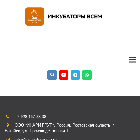
+7-928-157-23-38
ООО "ИНАРИ ГРУП"
,
Россия
,
Ростовская область, г.
Батайск
,
ул. Производственная 1
info@incubatorvsem.ru