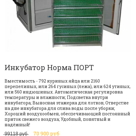
Инкубатор Норма ПОРТ
Вместимость - 792 куриных яйца или 2160 
перепелиных, или 264 гусиных (лежа), или 624 утиных, 
или 560 индюшиных. Автоматическая регулировка 
температуры и влажности; Подсветка внутри 
инкубатора; Выносная этажерка для лотков; Отверстие 
на дне инкубатора для слива воды после уборки; 
Хороший воздухообмен, обеспечивающий постоянный 
приток свежего воздуха; Удобный, понятный и 
надёжный!
̶9̶9̶1̶1̶8̶ ̶р̶у̶б̶     
70 900 руб