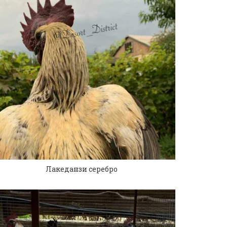
Лакеданзи серебро