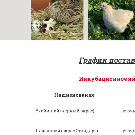
График постав
Инкубационное я
Наименование
Ухейилюй (черный окрас)
уточ
Лакеданзи (окрас Стандарт)
уточ