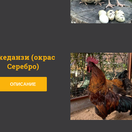
кеданзи (окрас 
Серебро)
ОПИСАНИЕ