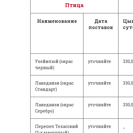
Птица
Наименование
Дата
Цы
поставок
су
Ухейилюй (окрас
уточняйте
330,
черный)
Лакеданзи (окрас
уточняйте
330,
Стандарт)
Лакеданзи (окрас
уточняйте
330,
Серебро)
Перепел Техасский
уточняйте
_
(2-х месячный)