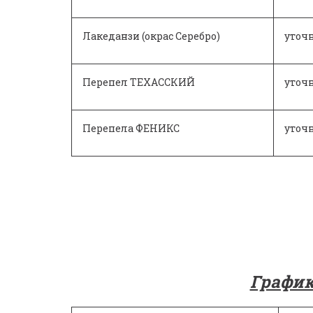
Лакеданзи (окрас Серебро)
уточ
Перепел ТЕХАССКИЙ
уточ
Перепела ФЕНИКС
уточ
График