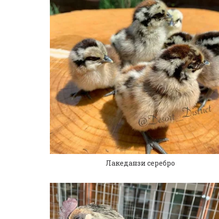
Лакеданзи серебро