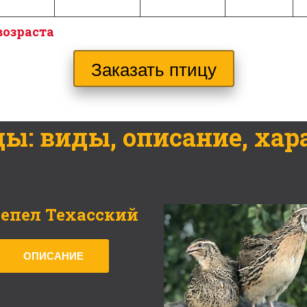
возраста
Заказать птицу
ы: виды, описание, хар
епел Техасский
ОПИСАНИЕ